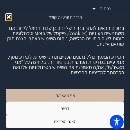
נכסים
הגדרות פרטיות וקוקיז
ברוכים הבאים לאתר בנדור של יניב בן שבת ודניאל לידור. אנו
משתמשים בעוגיות (cookies), פיקסל של Meta וטכנולוגיות
דומות לשיפור חוויית הגלישה, ניתוח השימוש באתר והצגת תוכן
מותאם אישית.
המידע הנאסף כולל נתונים טכניים ונתוני שימוש. למידע נוסף,
נדל״ן | יזמות | השקעות
אנא עיינו במדיניות הפרטיות
בקישור זה
. בלחיצה על "אני
מאשר/ת", את/ה מאשר/ת את השימוש בטכנולוגיות אלו ואת
הסכמתך למדיניות הפרטיות.
אני מאשר/ת
הצהרת נגישות
תקנון אתר
מדיניות פרטיות
דחייה
כל הזכויות שמורות ל-Bendor © 2026
הצגת העדפות