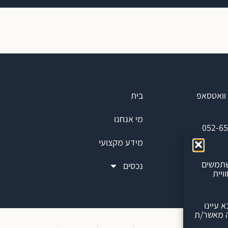
וואטסאפ
בית
מי אנחנו
052-6
מידע מקצועי
מייל
משתמשים
נכסים
ור חוויית
 עיינו
ה מאשר/ת