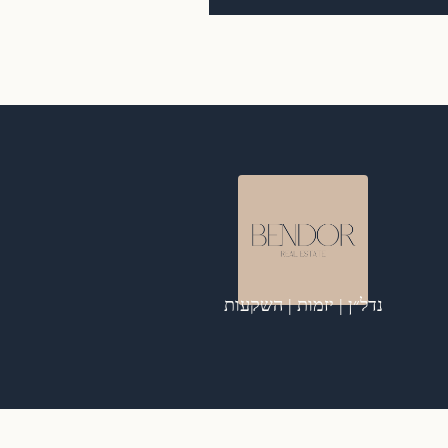
נדל״ן | יזמות | השקעות